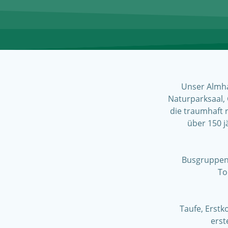
Unser Almhau
Naturparksaal,
die traumhaft 
über 150 j
Busgruppen 
To
Taufe, Erst
erst