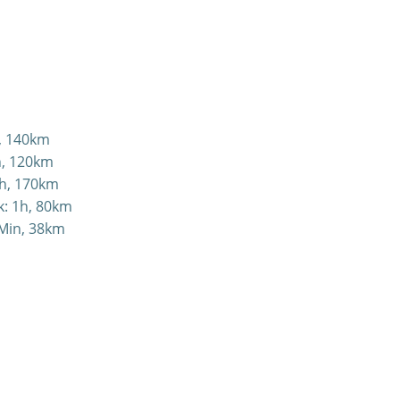
, 140km
h, 120km
5h, 170km
k: 1h, 80km
Min, 38km