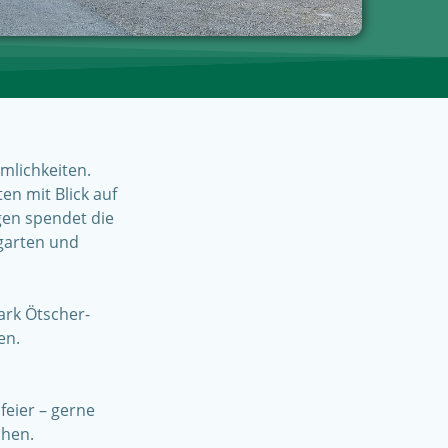
umlichkeiten.
n mit Blick auf
gen spendet die
ngarten und
ark Ötscher-
en.
eier – gerne
chen.